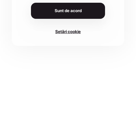
Sunt de acord
Setări cookie
DATA
LOCAȚIE
3 oct. - 4 oct. 2026
Timisoara
CURSE
ÎNSCRIERI PÂNĂ
4 disponibile
27 sept.
Înscrie-te