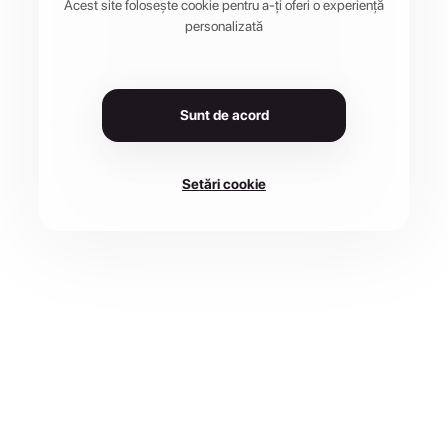
Acest site folosește cookie pentru a-ți oferi o experiență
personalizată
Sunt de acord
Setări cookie
LOCAȚIE
Strada General Traian
DATA
24 mai 2025
Moșoiu 24, Bran 507025,
Romania