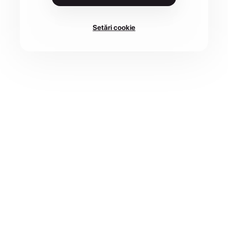
Setări cookie
DATA
LOCAȚIE
12 sept. 2026
517775 Șugag, România
CURSE
1 disponibile
Înscrie-te
Șureanu Race 4x2000 2026