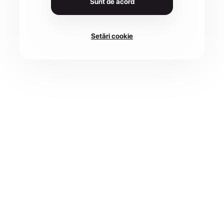
Sunt de acord
Setări cookie
DATA
LOCAȚIE
24 mai 2026
507190 Sânpetru, Romania
CURSE
4 disponibile
Înscrie-te