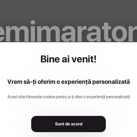
emimaraton
Alergarea d
Bine ai venit!
Sâmbătă di
Vrem să-ți oferim o experiență personalizată
Acest site folosește cookie pentru a-ți oferi o experiență personalizată
ălărași-20
Sunt de acord