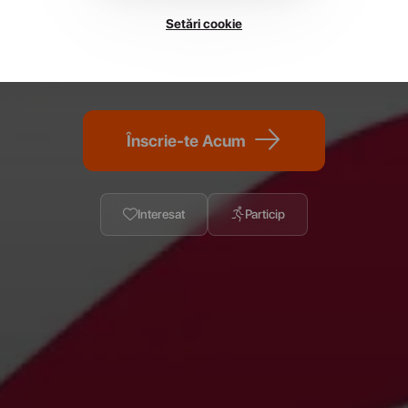
Setări cookie
18 octombrie 2025
•
Călărași, Romania
Înscrie-te Acum
Interesat
Particip