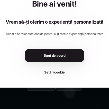
Bine ai venit!
UBICON 20
Vrem să-ți oferim o experiență personalizată
Acest site folosește cookie pentru a-ți oferi o experiență personalizată
5 - 2 martie 2025
•
Bulevardul Mărăști 18-20, Bucureșt
Sunt de acord
Înscrie-te Acum
Setări cookie
Interesat
Particip