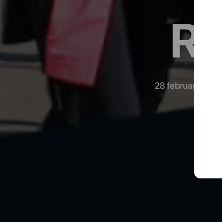
R
28 februarie 202