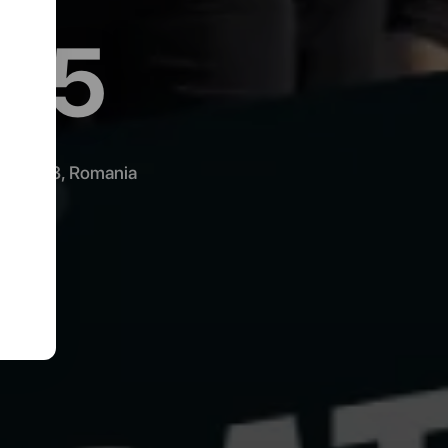
25
i 011468, Romania