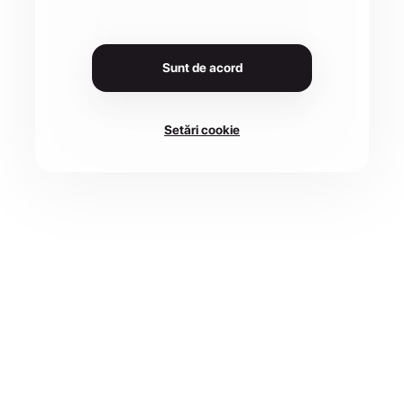
Sunt de acord
Setări cookie
LOCAȚIE
Parcul Municipal Regele
DATA
13 sept. 2026
Mihai I, Strada Parcului,
Bistrița
CURSE
4 disponibile