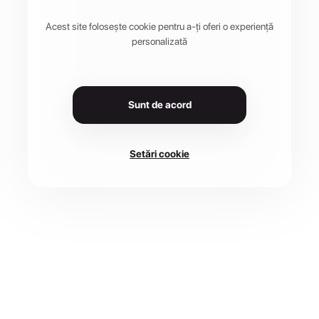
Acest site folosește cookie pentru a-ți oferi o experiență
personalizată
Sunt de acord
Setări cookie
LOCAȚIE
DATA
Platoul Corneşti, Strada
1 aug. 2026
Verii, Târgu Mureș
CURSE
ÎNSCRIERI PÂNĂ