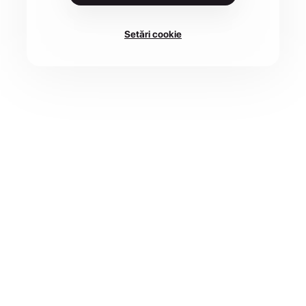
Setări cookie
LOCAȚIE
DATA
ARED Active Park, Arad,
6 iun. 2026
Romania
ÎNSCRIERI PÂNĂ
6 iun.
Înscrie-te