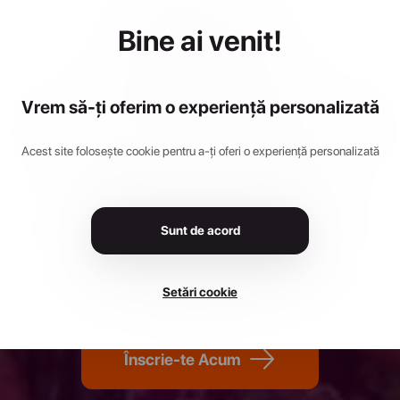
S Night Cr
Bine ai venit!
allenge Si
Vrem să-ți oferim o experiență personalizată
2026
Acest site folosește cookie pentru a-ți oferi o experiență personalizată
Sunt de acord
st 2026
•
Strada Pădurea Dumbrava 16, Sibiu 550399,
Setări cookie
Înscrie-te Acum