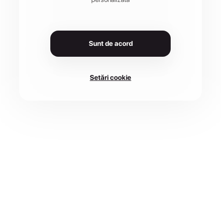
Sunt de acord
Setări cookie
DATA
LOCAȚIE
27 sept. 2026
Giurgiu, România
CURSE
1 disponibile
Înscrie-te