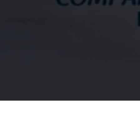
DATA
LOCAȚIE
CURSE
22 sept. 2024
Piața Unirii, Cluj-Napoca
2 disponibile