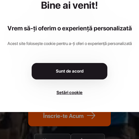
Bine ai venit!
powered b
Vrem să-ți oferim o experiență personalizată
Emerson
Acest site folosește cookie pentru a-ți oferi o experiență personalizată
Sunt de acord
22 septembrie 2024
•
Piața Unirii, Cluj-Napoca
Setări cookie
Înscrie-te Acum