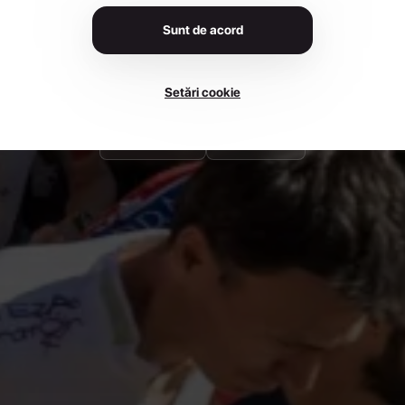
Sunt de acord
Înscrie-te Acum
Setări cookie
Interesat
Particip