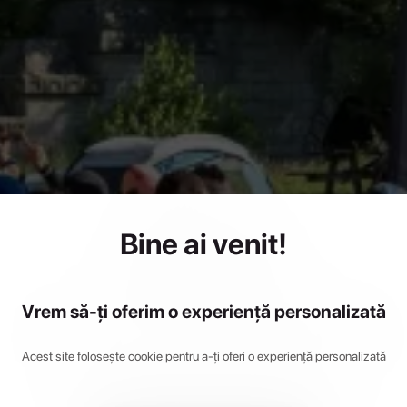
Bine ai venit!
a Mountai
Vrem să-ți oferim o experiență personalizată
Acest site folosește cookie pentru a-ți oferi o experiență personalizată
4 iulie 2026
•
Cozia, Romania