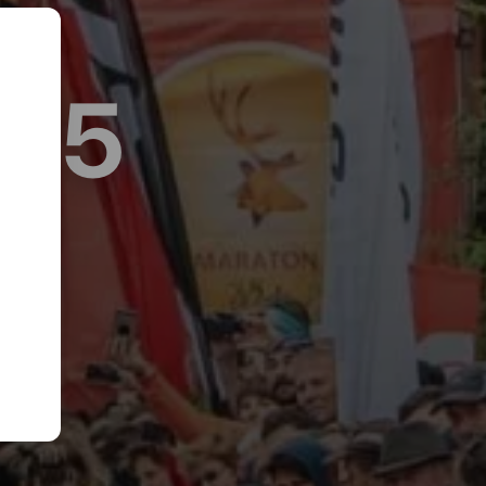
025
eia