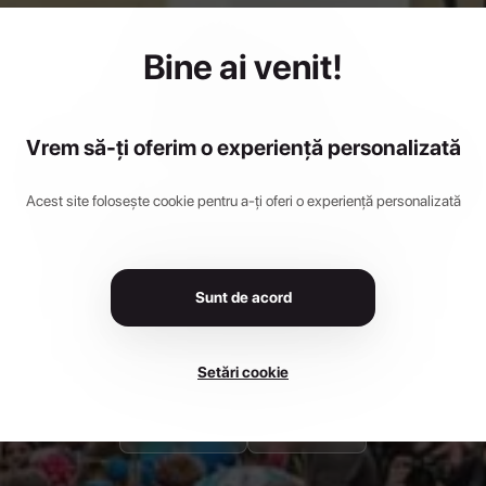
Bine ai venit!
ucas X3 2
Vrem să-ți oferim o experiență personalizată
Acest site folosește cookie pentru a-ți oferi o experiență personalizată
septembrie 2025 - 7 septembrie 2025
•
Sports Hall, Ch
Sunt de acord
Înscrie-te Acum
Setări cookie
Interesat
Particip