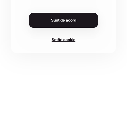
Sunt de acord
Setări cookie
LOCAȚIE
DATA
247025 Bărbătești,
18 iul. 2026
România
CURSE
ÎNSCRIERI PÂNĂ
4 disponibile
15 iul.
Înscrie-te