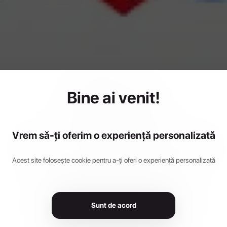
ila Trail R
Bine ai venit!
2025
Vrem să-ți oferim o experiență personalizată
Acest site folosește cookie pentru a-ți oferi o experiență personalizată
19 iulie 2025
•
Barbatesti, Romania
Sunt de acord