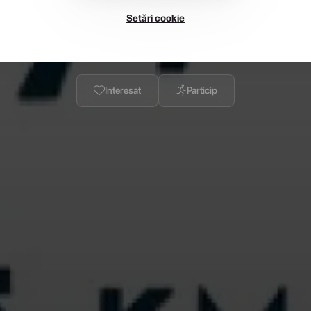
Setări cookie
Înscrie-te Acum
Interesat
Particip