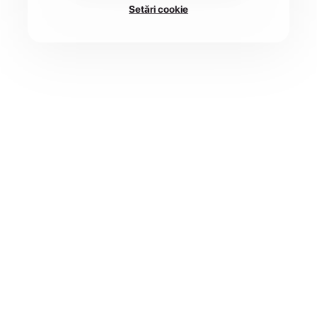
Setări cookie
DATA
LOCAȚIE
3 oct. - 4 oct. 2026
Brașov, Romania
CURSE
2 disponibile
Înscrie-te
Curse disponibile
2