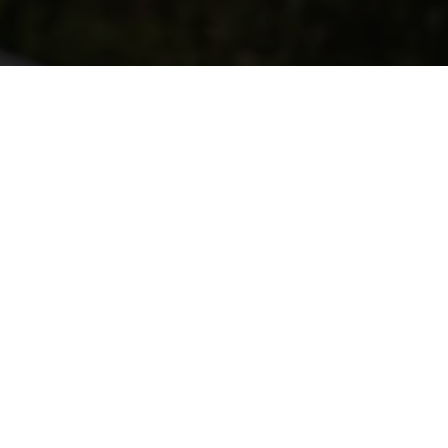
Înscrie-te
cesta este format din mai multe curse împărțite pe
ificilă din punct de vedere medical, reușind să aducă un