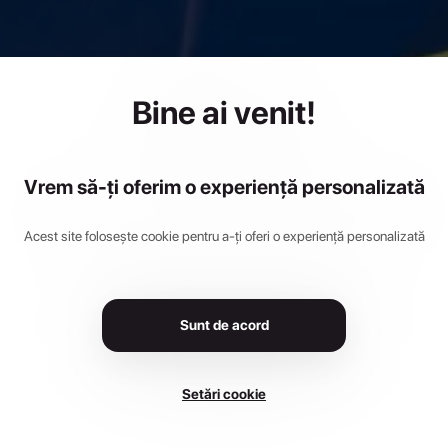
leargă Pent
Bine ai venit!
ă- cros cari
Vrem să-ți oferim o experiență personalizată
Acest site folosește cookie pentru a-ți oferi o experiență personalizată
12 mai 2024
•
Rectorat UNSTPB, București
Sunt de acord
Setări cookie
Înscrie-te Acum