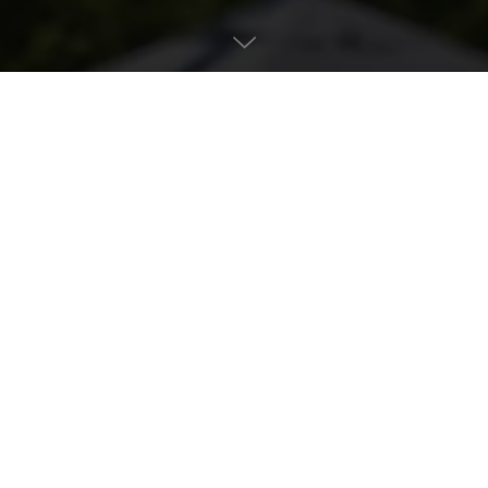
tabil
rezintă un cros caritabil organizat de Liga Studenților Electroniști. A
unei donații pentru o cauză umanitară.
 a da o mână de ajutor unei persoane care se confruntă cu o situație d