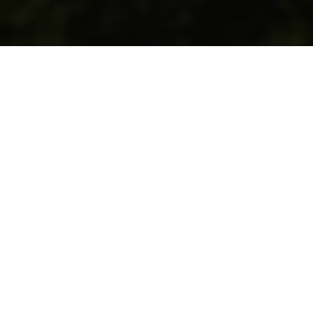
DATA
LOCAȚIE
CURSE
12 mai 2024
Rectorat UNSTPB, București
3 disponibile
Aleargă Pentru Viață- cros cari
Având o tradiție de peste 14 ani, Aleargă Pentru Viață rep
categorii de vârstă, la care participarea se face pe baza 
Astfel, scopul evenimentului Aleargă Pentru Viață este de