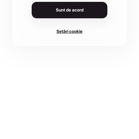
Sunt de acord
Setări cookie
DATA
LOCAȚIE
12 sept. 2026
515200 Aiud, România
CURSE
ÎNSCRIERI PÂNĂ
3 disponibile
6 sept.
Înscrie-te